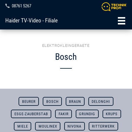
08761 5267
Haider TV-Video - Filiale
ELEKTROKLEINGERAETE
Bosch
BEURER
BOSCH
BRAUN
DELONGHI
ESGE-ZAUBERSTAB
FAKIR
GRUNDIG
KRUPS
MIELE
MOULINEX
NIVONA
RITTERWERK