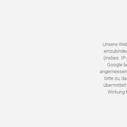
Unsere Web
einzubinde
(insbes. I
Google be
angemessene
bitte zu, 
übermittelt
Wirkung f