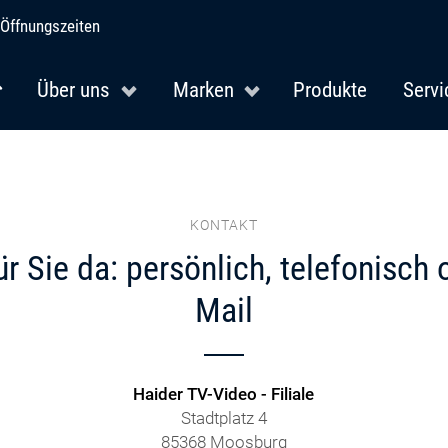
Öffnungszeiten
Über uns
Marken
Produkte
Servi
KONTAKT
ür Sie da: persönlich, telefonisch 
Mail
Haider TV-Video - Filiale
Stadtplatz 4
85368 Moosburg