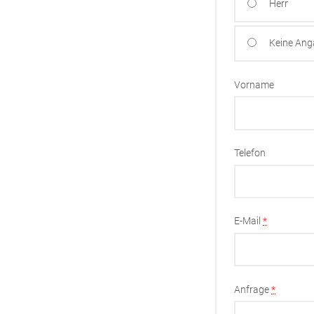
Herr
Keine An
Vorname
Telefon
E-Mail
*
Anfrage
*