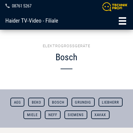
08761 5267
Haider TV-Video - Filiale
ELEKTROGROSSGERÄTE
Bosch
AEG
BEKO
BOSCH
GRUNDIG
LIEBHERR
MIELE
NEFF
SIEMENS
XAVAX